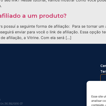
 o seu link? Nesse tutorial, vamos mostrar como você pode 
.
afiliado a um produto?
 possuí a seguinte forma de afiliação: Para se tornar um 
nseguirá enviar para você o link de afiliação. Essa opção
de afiliação, a Vitrine. Com ela será […]
Cen
Te
Esse site 
.
analisar c
Polí
04.310.392/0010-37
conteúdo. 