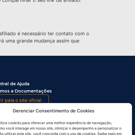
compartilhar o seu link de afiliado.
afiliado é necessário ter contato com o
 terá uma grande mudança assim que
tral de Ajuda
rmos e Documentações
Ir para o site oficial
Gerenciar Consentimento de Cookies
Entrar
Cadastre-se grátis
utiliza cookies para oferecer uma melhor experiência de navegação,
omo você interage em nosso site, otimizar o desempenho e personalizar o
tica de Privacidade
Ao utilizar este site, você concorda com o uso de cookies. Saiba mais em