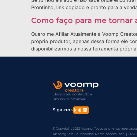
Se tornou afiliado e não sabe onde encontrar
Prontinho, link copiado e pronto para a venda
Como faço para me tornar 
Quero me Afiliar Atualmente a Voomp Creators
próprio produtor, apenas dessa forma ele co
disponibilizarmos a nossa ferramenta própria 
Eleve o seu conteúdo a
um novo patamar.
Siga-nos
© Copyright 2022 Voomp. Todos os direitos reservados
Anhanguera Educacional Participacoes Ltda. | CNPJ 